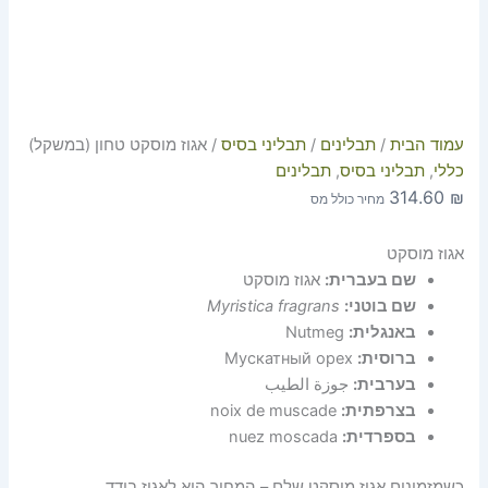
עמוד הבית
/
תבלינים
/
תבליני בסיס
/ אגוז מוסקט טחון (במשקל)
כללי
,
תבליני בסיס
,
תבלינים
314.60
₪
מחיר כולל מס
אגוז מוסקט
שם בעברית:
אגוז מוסקט
שם בוטני:
Myristica fragrans
באנגלית:
Nutmeg
ברוסית:
Мускатный орех
בערבית:
جوزة الطيب
בצרפתית:
noix de muscade
בספרדית:
nuez moscada
כשמזמינים אגוז מוסקט שלם – המחיר הוא לאגוז בודד.