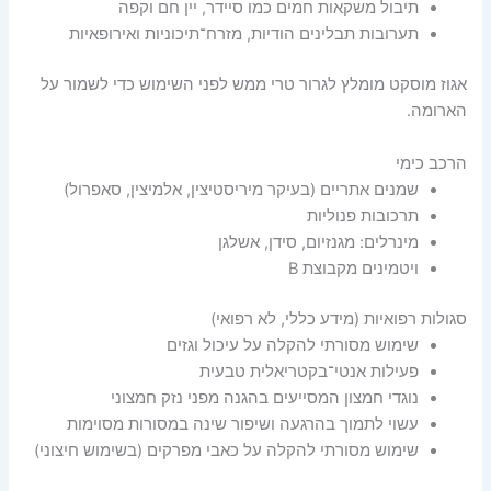
תיבול משקאות חמים כמו סיידר, יין חם וקפה
תערובות תבלינים הודיות, מזרח־תיכוניות ואירופאיות
אגוז מוסקט מומלץ לגרור טרי ממש לפני השימוש כדי לשמור על
הארומה.
הרכב כימי
שמנים אתריים (בעיקר מיריסטיצין, אלמיצין, סאפרול)
תרכובות פנוליות
מינרלים: מגנזיום, סידן, אשלגן
ויטמינים מקבוצת B
סגולות רפואיות (מידע כללי, לא רפואי)
שימוש מסורתי להקלה על עיכול וגזים
פעילות אנטי־בקטריאלית טבעית
נוגדי חמצון המסייעים בהגנה מפני נזק חמצוני
עשוי לתמוך בהרגעה ושיפור שינה במסורות מסוימות
שימוש מסורתי להקלה על כאבי מפרקים (בשימוש חיצוני)