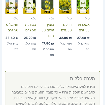
מן
מן
מן
המלאי
המלאי
המלאי
כללי
כללי
כללי
כללי
כללי
אשכרוע
הרפגו
בוצין
כשותית
הממליס
50 גרם
50 גרם
עלים 50
50 גרם
50 גרם
גרם
38.40
₪
25.20
₪
32.90
₪
27.40
₪
17.90
₪
מחיר כולל
מחיר כולל
מחיר כולל
מחיר כולל
מס
מס
מחיר כולל
מס
מס
מס
הערה כללית:
מידע לאלרגיים:
אף על פי שכרכיב אין אנו מוסיפים
לתבלינים תוספות זרות – כל מוצרי החנות נארזים בסביבה
העשויה להכיל עקבות של שקדים, בוטנים, אגוזים, ביצים,
חלב, סויה, דגים, שומשום, סלרי וגלוטן. לצערנו לאנשים