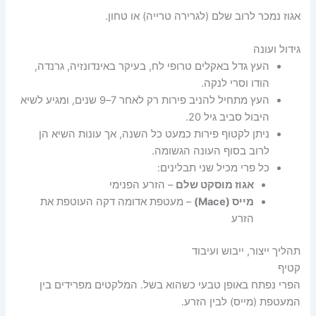
אגוז נמכר לרוב שלם (לגרירה טרייה) או טחון.
גידול ועונה
העץ גדל באקלים טרופי לח, בעיקר באינדונזיה, גרנדה,
הודו וסרי לנקה.
העץ מתחיל להניב פירות רק לאחר 7–9 שנים, ומגיע לשיא
היבול סביב גיל 20.
ניתן לקטוף פירות כמעט כל השנה, אך עונות השיא הן
לרוב בסוף העונה הגשומה.
כל פרי מכיל שני תבלינים:
אגוז מוסקט שלם
– הזרע הפנימי
מייס (Mace)
– מעטפת אדומה דקה העוטפת את
הזרע
תהליך ייצור, ייבוש ועיבוד
קטיף
הפרי נפתח באופן טבעי כשהוא בשל. המלקטים מפרידים בין
המעטפת (מייס) לבין הזרע.