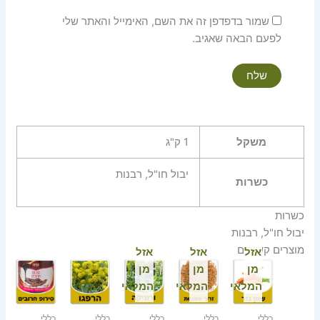
שמור בדפדפן זה את השם, האימייל והאתר שלי
לפעם הבאה שאגיב.
משקל
1 ק"ג
יבול חו"ל, רבנות
כשרות
כשרות
יבול חו"ל, רבנות
מוצרים קשורים
אזל
אזל
אזל
מן
מן
מן
המלאי
המלאי
המלאי
כללי
כללי
כללי
כללי
כללי