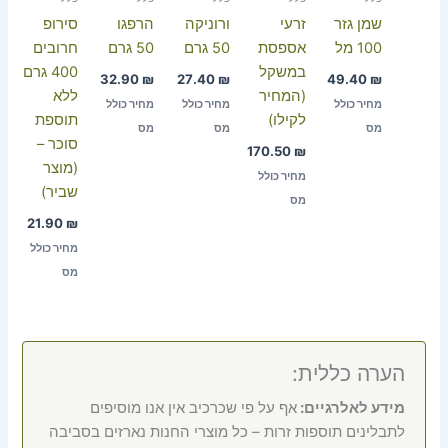
שמן גזר
זרעי
ורוניקה
הרפגו
סירופ
100 מל
אספסת
50 גרם
50 גרם
חרובים
במשקל
400 גרם
32.90
₪
27.40
₪
49.40
₪
(המחיר
ללא
מחיר כולל
מחיר כולל
מחיר כולל
לקילו)
תוספת
מס
מס
מס
סוכר –
170.50
₪
(מוצר
מחיר כולל
שביר)
מס
21.90
₪
מחיר כולל
מס
הערה כללית:
מידע לאלרגיים:
אף על פי שכרכיב אין אנו מוסיפים
לתבלינים תוספות זרות – כל מוצרי החנות נארזים בסביבה