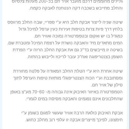
גלילים מחוממים דרכם מועבר אויר חם בכ-200 מעלות צלסיוס
והחלב מתייבש בשכבה דקה הנטחנת לאבקה כקמח.
שיטה שניה לייצור אבקת חלב היא ע"י ספריי, שבה החלב מרווסס
בלחץ דרך פיות צרות בטיפות זעירות כעין ערפל למיכל גדול
כמגדל בו יש ואקום ובטמפרטורה נמוכה ואוויר חם.
המים מתאדים מיד והאבקה נושרת על רצפת המיכל ומטברת שם.
בשיטה זו מייבשים בד"כ גם את אבקת החלב הרזה ע"י הפרדת
השומן בצנטריפוגה ואח"כ עובר לריכוז ולייבוש בהתזה.
שיטה אחרת היא ע"י הטלת החלב המאודה על פלטה מחוררת
ומסתובבת וע"י הכוח הצנטריפוגלי מותזות טיפות הערפל לתוך
סילון של אויר חם.
הטמפרטורה באיזור האיבוק אינה גבוהה מ- 70-60 מע"צ באופן
שהחלבונים אינם נפגמים והאבקה מסיסה במים לגמרי.
אבקת האיבוק כולאת הרבה אוויר שעשוי לפגום בשומן ע"י
חימצונו, לפיכך מייצרים אבקה זו עלפי רוב מחלב כחוש.