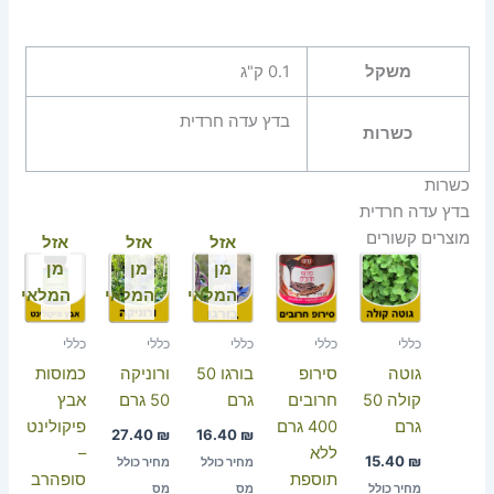
משקל
0.1 ק"ג
בדץ עדה חרדית
כשרות
כשרות
בדץ עדה חרדית
מוצרים קשורים
אזל
אזל
אזל
מן
מן
מן
המלאי
המלאי
המלאי
כללי
כללי
כללי
כללי
כללי
גוטה
סירופ
בורגו 50
ורוניקה
כמוסות
קולה 50
חרובים
גרם
50 גרם
אבץ
גרם
400 גרם
פיקולינט
27.40
₪
16.40
₪
ללא
–
15.40
₪
מחיר כולל
מחיר כולל
תוספת
סופהרב
מחיר כולל
מס
מס