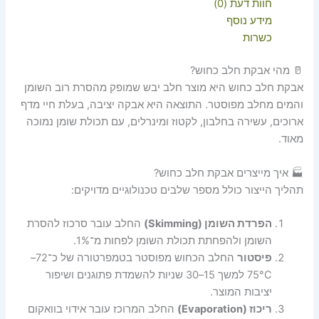
חוות דעת (0)
מידע נוסף
כשרות
🥛 מהי אבקת חלב כחוש?
אבקת חלב כחוש היא מוצר חלב יבש שמופק מהסרת רוב השומן
והמים מחלב מפוסטר. התוצאה היא אבקה יציבה, בעלת חיי מדף
ארוכים, עשירה בחלבון, לקטוז ומינרלים, עם תכולת שומן נמוכה
מאוד.
🏭 איך מייצרים אבקת חלב כחוש?
תהליך הייצור כולל מספר שלבים טכנולוגיים מדויקים:
הפרדת השומן (Skimming)
החלב עובר סרכוז להסרת
השומן ולהפחתת תכולת השומן לפחות מ־1%.
פיסטור
החלב הכחוש מפוסטר בטמפרטורה של כ־72–
75°C למשך 15–30 שניות להשמדת פתוגנים ושיפור
יציבות המוצר.
ריכוז (Evaporation)
החלב המרוכז עובר אידוי בוואקום