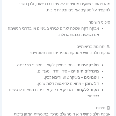
מהדגימות בשווקים מסוימים לא עמדו בדרישות, ולכן חשוב
להקפיד על ספקים אמינים ובקרת איכות.
סיכוני חשיפה:
אבקה דקה עלולה לגרום לגירוי בעיניים או בדרכי הנשימה
אם נשאפת בכמות גדולה.
💪 יתרונות בריאותיים
אבקת חלב כחוש מספקת מספר יתרונות תזונתיים:
חלבון איכותי
– מקור מצוין לקזאין וחלבוני מי גבינה.
מינרלים חיוניים
– סידן, זרחן ומגנזיום.
ויטמינים
– בעיקר B12 וריבופלבין.
דל שומן
– מתאים לדיאטות דלות שומן.
מקור ללקטוז
– מספק אנרגיה, אך פחות מתאים לרגישים
ללקטוז.
🧾 סיכום
אבקת חלב כחוש היא חומר גלם מרכזי בתעשיית המזון בזכות