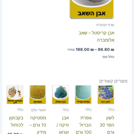
שרף וקטורת
אבן קריסטל – שאב
אלומברה
198.00
₪
–
96.80
₪
מחיר
כולל מס
מוצרים קשורים
טווח
טווח
מחירים:
מחירי
עד
עד
כללי
כללי
כללי
כללי
חומרי גלם
לשון
גופרת
בקבוקון
אבן
מסטיקה
הפר 30
הברזל
לכוחול
זרקה /
10 גרם –
גרם
100 גרם
זנג'אן
מידע