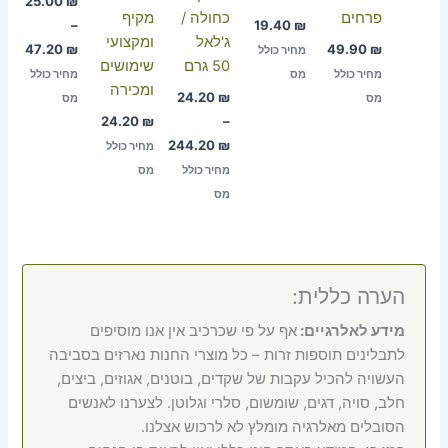
25.00
₪
פרחים
כחולה /
מקיף
–
19.40
₪
ג'לאל
ומקצועי
47.20
₪
49.90
₪
מחיר כולל
50 גרם
שימושים
מחיר כולל
מס
מחיר כולל
ומכירה
24.20
₪
מס
מס
24.20
₪
–
244.20
₪
מחיר כולל
מחיר כולל
מס
מס
הערה כללית:
מידע לאלרגיים:
אף על פי שכרכיב אין אנו מוסיפים
לתבלינים תוספות זרות – כל מוצרי החנות נארזים בסביבה
העשויה להכיל עקבות של שקדים, בוטנים, אגוזים, ביצים,
חלב, סויה, דגים, שומשום, סלרי וגלוטן. לצערנו לאנשים
הסובלים מאלרגיה מומלץ לא לרכוש אצלנו.