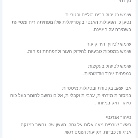
נקודתי.
שימש כטיפול בריח רגליים ופטריות
נטען כי הפעילות האנטי־בקטריאלית שלו מפחיתה ריח ומסייעת
בשמירה על היגיינה.
שימש לכיווץ והידוק עור
שימש במסכות טבעיות להידוק העור ולהפחתת נפיחות.
שימש לטיפול בעקיצות
כמפחית גירוד ואדמומיות.
אבן שאב בקטורת ובסגולות מיסטיות
במסורות מזרחיות, ערביות וקבליות, אלום נחשב לחומר בעל כוח
טיהור חזק במיוחד.
טיהור אנרגטי
כאשר שורפים מעט אלום על גחל, העשן שלו נחשב כמנקה
אנרגיות כבדות, תקיעות ועומס רגשי.