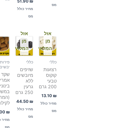
51.90
₪
מס
מחיר כולל
מס
אזל
אזל
מן
מן
המלאי
המלאי
כללי
כללי
פירות
יבשים
רצועות
שזיפים
שקד
קוקוס
מיובשים
אמריק
טבעי
ללא
בינוני
200 גרם
גרעין
במשק
250 גרם
13.10
₪
(המח
44.50
₪
לקילו)
מחיר כולל
מחיר כולל
מס
.00
₪
מס
מחיר כ
מס