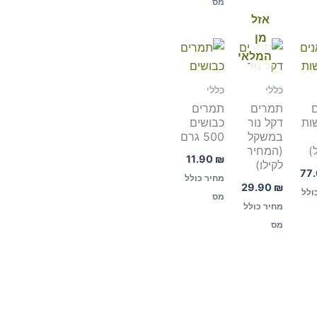
מס
אזל
מן
המלאי
כללי
כללי
תמרים
תמרים
ות
דקל נור
כבושים
במשקל
500 גרם
)
(המחיר
11.90
₪
לקילו)
77
מחיר כולל
29.90
₪
ולל
מס
מחיר כולל
מס