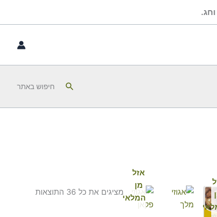
חג.
חיפוש
חיפוש באתר
אזל
ל
מן
טווח
מציגים את כל ⁦36⁩ התוצאות
המלאי
מחירים:
לאי
עד