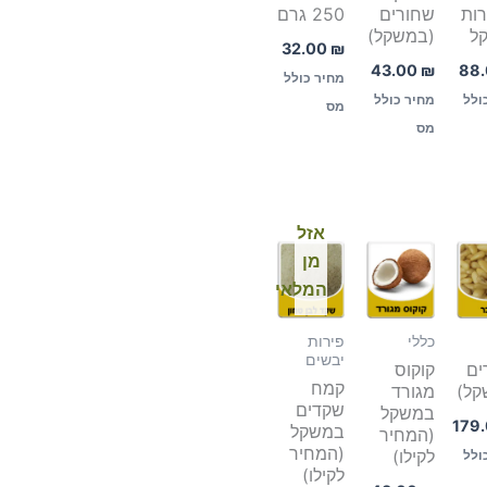
ות
שחורים
250 גרם
ל
(במשקל)
32.00
₪
43.00
₪
88
מחיר כולל
ולל
מחיר כולל
מס
מס
אזל
מן
המלאי
כללי
פירות
יבשים
ים
קוקוס
קמח
קל)
מגורד
שקדים
במשקל
179
במשקל
(המחיר
(המחיר
לקילו)
ולל
לקילו)