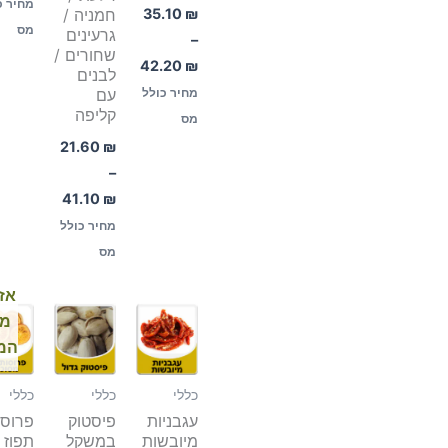
מחיר כ
₪
35.10
חמניה /
מס
גרעינים
–
שחורים /
42.20
₪
לבנים
עם
מחיר כולל
קליפה
מס
21.60
₪
–
41.10
₪
מחיר כולל
מס
אז
טווח
מן
מחירים:
המ
עד
כללי
כללי
כללי
עגבניות
פיסטוק
פרוסו
מיובשות
במשקל
תפוז