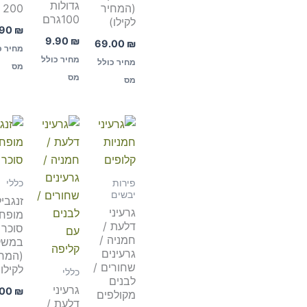
גדולות
(המחיר
200 גרם
100גרם
לקילו)
.90
₪
9.90
₪
69.00
₪
מחיר כ
מחיר כולל
מחיר כולל
מס
מס
מס
טווח
טווח
מחירים:
מחירים:
עד
עד
פירות
כללי
יבשים
זנגביל
גרעיני
מופח
דלעת /
סוכר
חמניה /
במשק
גרעינים
(המח
שחורים /
לקילו)
כללי
לבנים
גרעיני
.00
₪
מקולפים
דלעת /