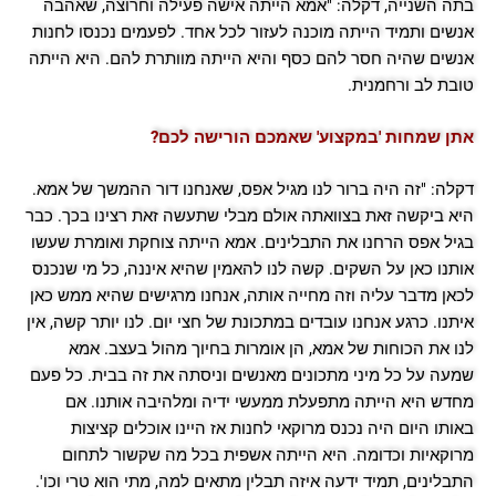
בתה השנייה, דקלה: "אמא הייתה אישה פעילה וחרוצה, שאהבה
אנשים ותמיד הייתה מוכנה לעזור לכל אחד. לפעמים נכנסו לחנות
אנשים שהיה חסר להם כסף והיא הייתה מוותרת להם. היא הייתה
טובת לב ורחמנית.
אתן שמחות 'במקצוע' שאמכם הורישה לכם?
דקלה: "זה היה ברור לנו מגיל אפס, שאנחנו דור ההמשך של אמא.
היא ביקשה זאת בצוואתה אולם מבלי שתעשה זאת רצינו בכך. כבר
בגיל אפס הרחנו את התבלינים. אמא הייתה צוחקת ואומרת שעשו
אותנו כאן על השקים. קשה לנו להאמין שהיא איננה, כל מי שנכנס
לכאן מדבר עליה וזה מחייה אותה, אנחנו מרגישים שהיא ממש כאן
איתנו. כרגע אנחנו עובדים במתכונת של חצי יום. לנו יותר קשה, אין
לנו את הכוחות של אמא, הן אומרות בחיוך מהול בעצב. אמא
שמעה על כל מיני מתכונים מאנשים וניסתה את זה בבית. כל פעם
מחדש היא הייתה מתפעלת ממעשי ידיה ומלהיבה אותנו. אם
באותו היום היה נכנס מרוקאי לחנות אז היינו אוכלים קציצות
מרוקאיות וכדומה. היא הייתה אשפית בכל מה שקשור לתחום
התבלינים, תמיד ידעה איזה תבלין מתאים למה, מתי הוא טרי וכו'.