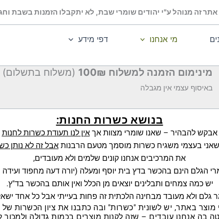
אתר זה מנוהל ע"י יהודים שומרי שבת, לא יתקבלו הזמנות בשבת וחג.
ים
מי אנחנו
דפי מידע
מינימום הזמנה למשלוח 100₪
(משלוח בתשלום)
באיסוף עצמי אין מגבלה
בנושא כשרות החנות:
אבקש להבהיר – שאנו שומרי מצוות אך
אין לנו תעודת כשרות לחנות
שאני בעצמי משגיח כשרות מוסמך מטעם הרבנות
אבל זה לא נותן כש
את המרכיבים אנחנו קונים שלמים ולא מעובדים,
רי הגלם הינם בהכשר בדץ בית יוסף ומעלה (יורה דעה מחפוד ועידה 
יש כמה צמחים ותבלינים יוצאים מן הכלל ואין אותם בהכשר בד"ץ.
 גלם ולא מעובד מבחינה הלכתית זה פחות בעייתי אבל כל אחד ישאל
מוצר באתר, יש לשונית "כשרות" ובה כתבנו את ציון הכשרות של 
 בה אנחנו עובדים – שזה לקנות מוצרים בכמות גדולה ולמכור 